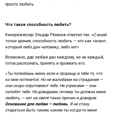
Нажимая на кнопку, я даю своё согласие на обработку моих персональных данных и
Нажимая на кнопку, я даю своё согласие на обработку моих персональных данных и
просто любить.
подтверждаю согласие с
подтверждаю согласие с
политикой конфиденциальности
политикой конфиденциальности
и условиями
и условиями
пользовательского соглашения
пользовательского соглашения
Что такое способность любить?
Или написать в мессенджере:
Или написать в мессенджере:
Кинорежиссер Эльдар Рязанов ответил так:
«С моей
точки зрения, способность любить — это как талант,
который либо дан человеку, либо нет»
Нажимая на кнопку, я даю своё согласие на обработку моих персональных данных и
Возможно, дар любви дан каждому, но не каждый,
подтверждаю согласие с
политикой конфиденциальности
и условиями
пользовательского соглашения
готов распознать, принять и проявить его.
«Ты полюбишь меня, если я проращу в тебе то, что
ко мне потянется. Но не жалобами на страдания —
они скоро опротивеют тебе. Не упреками — они
Или написать в мессенджере:
озлобят тебя. Не доводами, почему ты должна меня
любить, — нет на свете таких причин и доводов.
Основание для любви — любовь.
Я не стану
стараться быть таким, каким ты когда-то меня