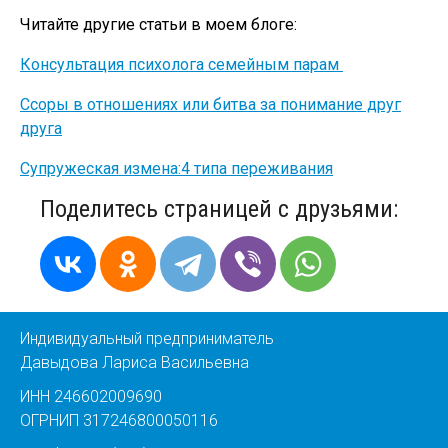
Читайте другие статьи в моем блоге:
Консультация психолога семейным парам
Ссоры в отношениях или битва за понимание друг
друга
Супружеская измена:4 типа переживания
Поделитесь страницей с друзьями:
Индивидуальный предприниматель
Давыдова Лариса Васильевна
ИНН 246602009690
ОГРНИП 317246800050116